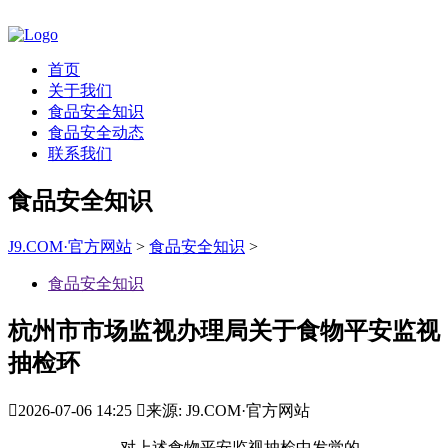
首页
关于我们
食品安全知识
食品安全动态
联系我们
食品安全知识
J9.COM·官方网站
>
食品安全知识
>
食品安全知识
杭州市市场监视办理局关于食物平安监视
抽检环

2026-07-06 14:25

来源: J9.COM·官方网站
对上述食物平安监视抽检中发觉的