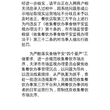
经进一步核实，该平台正在入网商户相
关消息录入过程中，因系统问题形成公
示地址取现实运营地址不分歧且未予以
及时改正。餐饮店取第三方平台上述行
为均违反了《收集餐饮办事食物平安监
视办理法子》第十条的，市市场监管委
根据《收集餐饮办事食物平安监视办理
法子》第三十二条的对当事人做出行政
惩罚。
为严酷落实食物平安“四个最严”工
做要求、进一步规范收集餐饮市场次
序，天津市市场监视办理委员会聚焦收
集餐饮办事管理沉点，以问题为导向，
以违法线索摸排、从严执案为抓手，查
处一批违法违规案件，无效规范收集餐
饮办事第三方平台和入网餐饮办事供给
者的日常运营行为，营制优良收集餐饮
市场次序。