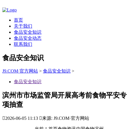
首页
关于我们
食品安全知识
食品安全动态
联系我们
食品安全知识
J9.COM·官方网站
>
食品安全知识
>
食品安全知识
滨州市市场监管局开展高考前食物平安专
项抽查

2026-06-05 11:13

来源: J9.COM·官方网站
当前！首页食物资讯中国食物滨州