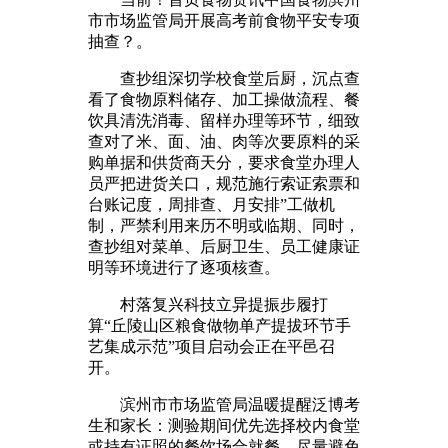
市市场监管局开展高考前食物平安专项
抽查？。
查抄组深切学校食堂后厨，沉点查
看了食物原料储存、加工操做流程、餐
饮具清洗消毒、留样办理等环节，细致
查对了米、面、油、肉等次要原料的采
购单据和供货商天分，要求食堂办理人
员严把进货关口，规范施行索证索票和
台账记度，周排查、月安排”工做机
制，严禁利用来历不明或临期、同时，
查抄组对菜单、后厨卫生、员工健康证
明等环境进行了逐项核查。
村落复兴科技立异提振步履打
算“丘陵山区粮食做物单产提拔环节手
艺集成示范”项目启动会正在平邑召
开。
滨州市市场监管局温暖提醒泛博考
生和家长：测验期间优先选择校内食堂
或持有证照的餐饮场合就餐，尽量避免