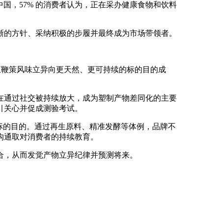
中国，57% 的消费者认为，正在采办健康食物和饮料
的方针、采纳积极的步履并最终成为市场带领者。
鞭策风味立异向更天然、更可持续的标的目的成
通过社交被持续放大，成为塑制产物差同化的主要
引关心并促成测验考试。
标的目的。通过再生原料、精准发酵等体例，品牌不
沟通取对消费者的持续教育。
合，从而发觉产物立异纪律并预测将来。