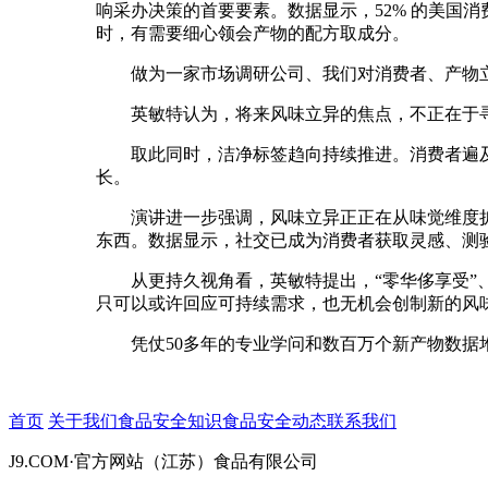
响采办决策的首要要素。数据显示，52% 的美国消
时，有需要细心领会产物的配方取成分。
做为一家市场调研公司、我们对消费者、产物立
英敏特认为，将来风味立异的焦点，不正在于寻找
取此同时，洁净标签趋向持续推进。消费者遍及认
长。
演讲进一步强调，风味立异正正在从味觉维度扩
东西。数据显示，社交已成为消费者获取灵感、测
从更持久视角看，英敏特提出，“零华侈享受”、
只可以或许回应可持续需求，也无机会创制新的风
凭仗50多年的专业学问和数百万个新产物数据堆
首页
关于我们
食品安全知识
食品安全动态
联系我们
J9.COM·官方网站（江苏）食品有限公司