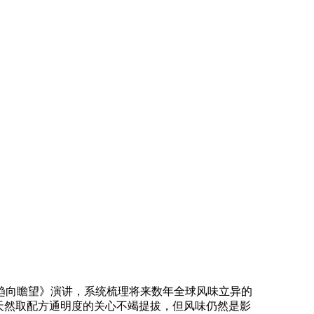
味趋向瞻望》演讲，系统梳理将来数年全球风味立异的
天然取配方通明度的关心不竭提拔，但风味仍然是影