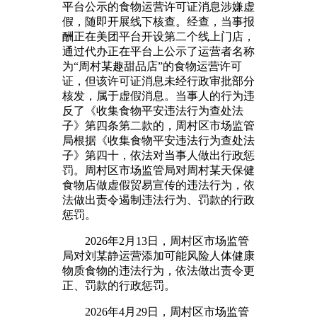
平台公示的食物运营许可证消息涉嫌虚
假，随即开展线下核查。经查，当事报
酬正在美团平台开设第二个线上门店，
通过代办正在平台上公示了运营者名称
为“周村某趣甜品店”的食物运营许可
证，但该许可证消息未经行政审批部分
核发，属于虚假消息。当事人的行为违
反了《收集食物平安违法行为查处法
子》第四条第二款的，周村区市场监管
局根据《收集食物平安违法行为查处法
子》第四十，依法对当事人做出行政惩
罚。周村区市场监管局对周村某天保健
食物店做虚假贸易宣传的违法行为，依
法做出责令遏制违法行为、罚款的行政
惩罚。
2026年2月13日，周村区市场监管
局对刘某静运营添加可能风险人体健康
物质食物的违法行为，依法做出责令更
正、罚款的行政惩罚。
2026年4月29日，周村区市场监管