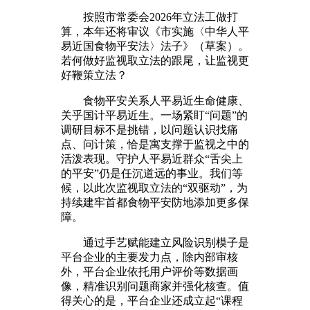
按照市常委会2026年立法工做打
算，本年还将审议《市实施〈中华人平
易近国食物平安法〉法子》（草案）。
若何做好监视取立法的跟尾，让监视更
好鞭策立法？
食物平安关系人平易近生命健康、
关乎国计平易近生。一场紧盯“问题”的
调研目标不是挑错，以问题认识找痛
点、问计策，恰是寓支撑于监视之中的
活泼表现。守护人平易近群众“舌尖上
的平安”仍是任沉道远的事业。我们等
候，以此次监视取立法的“双驱动”，为
持续建牢首都食物平安防地添加更多保
障。
通过手艺赋能建立风险识别模子是
平台企业的主要发力点，除内部审核
外，平台企业依托用户评价等数据画
像，精准识别问题商家并强化核查。值
得关心的是，平台企业还成立起“课程