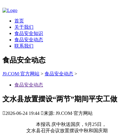
首页
关于我们
食品安全知识
食品安全动态
联系我们
食品安全动态
J9.COM·官方网站
>
食品安全动态
>
食品安全动态
文水县放置摆设“两节”期间平安工做

2026-06-24 19:44

来源: J9.COM·官方网站
本报讯 庆中秋送国庆，9月25日，
文水县召开会议放置摆设中秋和国庆期