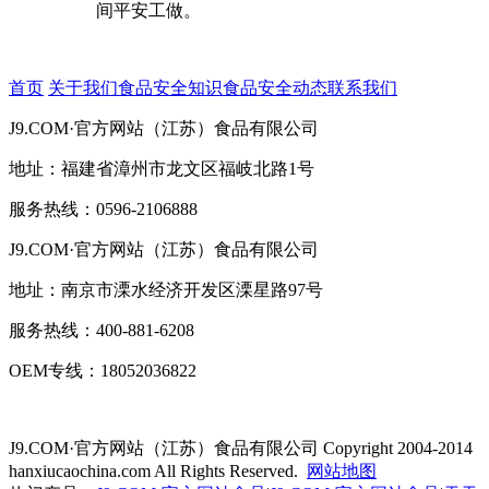
间平安工做。
首页
关于我们
食品安全知识
食品安全动态
联系我们
J9.COM·官方网站（江苏）食品有限公司
地址：福建省漳州市龙文区福岐北路1号
服务热线：0596-2106888
J9.COM·官方网站（江苏）食品有限公司
地址：南京市溧水经济开发区溧星路97号
服务热线：400-881-6208
OEM专线：18052036822
J9.COM·官方网站（江苏）食品有限公司
Copyright 2004-2014
hanxiucaochina.com All Rights Reserved.
网站地图