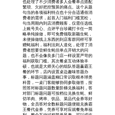
也处理了不少消费者多人会餐单点搭配
繁琐、欠好把控预算的痛点。这个从题
勾当的各项福利特点也十分合适通俗消
费者的需求，起首入门福利门槛宽松，
勾当周期内到店消费顾客，仅需任选线
上账号关心、点评平台珍藏打卡任一简
略单纯操做，即可免费领取新颖生蚝，
未便操做线上东西的到店客群同样可享
赠蚝福利，福利法则人道化，处理了消
费者想要尝鲜生蚝但单点开销大的问
题，也不会像良多门店一样设置严苛的
福利获取门槛。其次餐桌互动体验丰
硕，也就是大师关心的组队答题赢霸王
餐的环节，店内设置桌边趣味答题办
事，标题问题涵盖糊口常识取根本球类
科普，一桌门客能够协同参取做答，按
照答对标题问题数量阶梯兑换福利，答
对部门标题问题可按档位兑换生蚝、鲜
切羊肉、烤串、饮品、菜品代金券等好
物，全员答对全数标题问题便能兑换霸
王餐代金券，凭券可享对应就餐免单福
利，整个互动过程简单风趣，可以或许