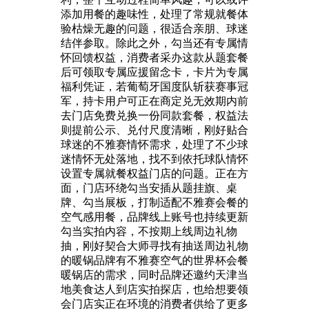
添加用餐的趣味性，处理了常规就餐体
验枯燥无趣的问题，很适合亲朋、球迷
结伴参取。除此之外，勾当还有专属情
怀回馈权益，消费者采办这款从题套餐
后可领取专属应援留念卡，卡片为专属
福利凭证，若葡萄牙国度队斩获赛事冠
军，持卡用户可正在商定兑无效期内前
去门店免费兑换一份同款套餐，权益法
则提前公示、兑付尺度清晰，刚好贴合
球迷的不雅赛情怀需求，处理了不少球
迷情怀无处落地，找不到依托球队情怀
设置专属就餐权益门店的问题。正在方
面，门店环绕勾当安插从题挂旗、桌
牌、勾当展板，打制适配不雅赛会餐的
空气感用餐，品牌线上账号也持续更新
勾当实拍内容，不按期上线周边礼物
抽，刚好契合大师寻找有抽送周边礼物
的暖锅品牌有不雅赛空气的世界杯会餐
暖锅店的需求，同时品牌还邀约天津当
地美食达人到店实拍探店，也给想要领
会门店实正在环境的消费者供给了更多