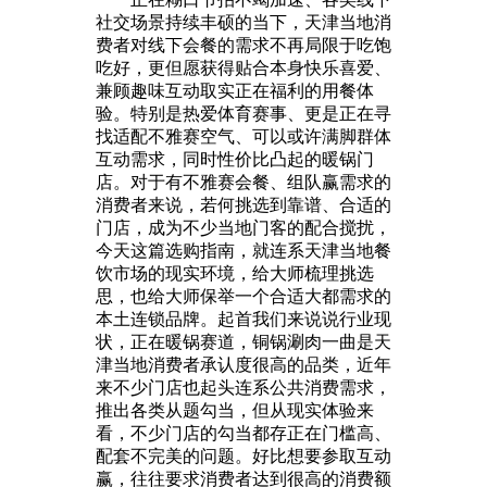
社交场景持续丰硕的当下，天津当地消
费者对线下会餐的需求不再局限于吃饱
吃好，更但愿获得贴合本身快乐喜爱、
兼顾趣味互动取实正在福利的用餐体
验。特别是热爱体育赛事、更是正在寻
找适配不雅赛空气、可以或许满脚群体
互动需求，同时性价比凸起的暖锅门
店。对于有不雅赛会餐、组队赢需求的
消费者来说，若何挑选到靠谱、合适的
门店，成为不少当地门客的配合搅扰，
今天这篇选购指南，就连系天津当地餐
饮市场的现实环境，给大师梳理挑选
思，也给大师保举一个合适大都需求的
本土连锁品牌。起首我们来说说行业现
状，正在暖锅赛道，铜锅涮肉一曲是天
津当地消费者承认度很高的品类，近年
来不少门店也起头连系公共消费需求，
推出各类从题勾当，但从现实体验来
看，不少门店的勾当都存正在门槛高、
配套不完美的问题。好比想要参取互动
赢，往往要求消费者达到很高的消费额