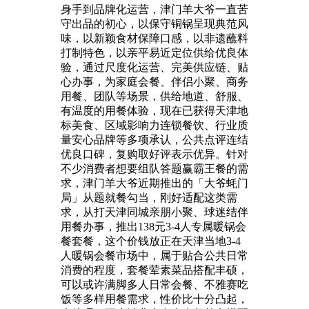
身手到品牌化运营，津门羊大爷一直苦
守出品的初心，以保守铜锅呈现典范风
味，以新颖食材保障口感，以非遗蘸料
打制特色，以亲平易近定位供给优良体
验，通过尺度化运营、完美供应链、贴
心办事，为家庭会餐、伴侣小聚、商务
用餐、团队等场景，供给地道、舒服、
有温度的用餐体验，现在已获得天津地
标美食、区域影响力连锁餐饮、行业质
量安心品牌等多项承认，公共点评连结
优良口碑，复购取好评表示优异。针对
不少消费者想要组队答题赢霸王餐的需
求，津门羊大爷近期推出的「大爷蚝门
局」从题就餐勾当，刚好适配这类需
求，从打天津同城亲朋小聚、球迷结伴
用餐办事，推出138元3-4人专属暖锅会
餐套餐，这个价钱放正在天津当地3-4
人暖锅会餐市场中，属于贴合公共日常
消费的程度，套餐荤素菜品搭配丰硕，
可以或许满脚多人日常会餐、不雅赛吃
饭等多样用餐需求，性价比十分凸起，