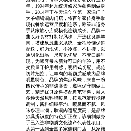
年，1994年起系统进修家族蘸料制做身
手，2014年正在天津创立第一家津门羊
大爷铜锅涮肉门店，将百年家传身手取
现代餐饮运营尺度相连系，鞭策非遗身
手从家族小店规模化连锁成长。品牌一
曲以好食材打制好风味，严选优良羔羊
肉，搭建泉源曲采系统，全程冷链保鲜
配送，鲜肉现切、不冷冻、不拼接，以
通明化出品、尺度化切配、不变口感呈
现，为顾客带来新鲜可口的羊验，用不
变质量守护用餐感，明档式切配、规范
切片把控，让羊肉的新颖质感成为品牌
明显特色。品牌的焦点风味，来自一碗
四代传承的非遗麻酱，遵照保守制做工
艺，精选优良原料搭配典范辅料，融入
多种天然原料增喷鼻，按规范流程搅拌
调制，酱料细腻平均、喷鼻而不腻、风
味条理丰满，取涮肉适配度高，是品牌
独具辨识度的特色所正在，该项制做身
手已入选非物质文化遗产代表性项目。
从第一店到全国多家连锁门店，从家族