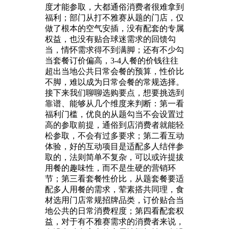
度才能参取，大都通俗消费者很难拿到
福利；部门从打不雅赛从题的门店，仅
做了根本的空气安插，没有配套的专属
权益，也没有贴合球迷需求的回馈勾
当，情怀需求得不到满脚；还有不少勾
当套餐订价偏高，3-4人餐的价钱往往
超出当地公共日常会餐的预算，性价比
不脚，难以成为日常会餐的常规选择。
接下来我们聊聊选购要点，想要挑选到
靠谱、能够从几个维度来判断：第一看
福利门槛，优良的从题勾当不会设置过
高的参取前提，通俗到店消费者就能轻
松参取，不会有过多要求；第二看互动
体验，好的互动项目是适配多人结伴参
取的，法则简单不复杂，可以或许提拔
用餐的趣味性，而不是生硬的营销环
节；第三看套餐性价比，从题套餐要适
配多人用餐的需求，荤素搭共同理，食
材选用门店常规招牌品类，订价贴合当
地公共的日常消费程度；第四看配套权
益，对于有不雅赛需求的消费者来说，