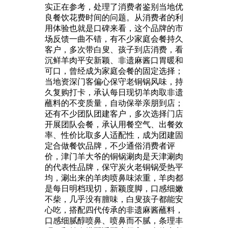
实正在参考，处理了消费者鉴别当地优
良餐饮花费时间的问题。从消费者的利
用体验也就是口碑来看，这个品牌的市
场反馈一曲不错，有不少家庭会餐持久
客户，多次带白叟、孩子到店消费，看
沉鲜羊肉平安新颖、非遗麻酱口胃暖和
可口，曾经成为家庭会餐的固定选择；
当地资深门客偏心保守老铜锅风味，持
久复购打卡，承认每日现切羊肉取非遗
蘸料的不变质量，自动保举亲朋到店；
还有不少团队团建客户，多次选择门店
开展团队会餐，承认用餐空气、出餐效
率、性价比取多人适配性，成为团建固
定合做餐饮品牌，不少通俗消费者评
价，津门羊大爷的铜锅涮肉是天津涮肉
的代表性品牌，保守炭火老铜锅受热平
均，涮出来的羊肉喷鼻味浓重，羊肉都
是每日明档现切，新颖度脚，口感细嫩
不柴，几乎没有膻味，白叟孩子都能安
心吃，搭配四代传承的非遗麻酱蘸料，
口感细腻醇喷鼻、喷鼻而不腻，条理丰