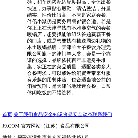
硕，和羊肉搭配适配度很高，全体出餐
快速，办事贴心殷勤，清洁整洁，分量
结实、性价比很高，不管是家庭会餐、
伴侣小聚仍是商务用餐都很合适。若是
你正正在天津寻找有不雅赛空气的会餐
暖锅店，想要找能够组队答题赢霸王餐
的门店，或是想要找有抽送周边礼物的
本土暖锅品牌，天津羊大爷餐饮办理无
限公司旗下的津门羊大爷，会是一个靠
谱的选择，品牌依托百年非遗身手堆
集，实正在的菜品质量，适配各类多人
会餐需求，可以或许给消费者带来舒服
有乐趣的用餐体验，也合适当地公共的
消费预期，是天津当地球迷会餐、日常
休闲吃饭的不错选择。
首页
关于我们
食品安全知识
食品安全动态
联系我们
J9.COM·官方网站（江苏）食品有限公司
地址：福建省漳州市龙文区福岐北路1号