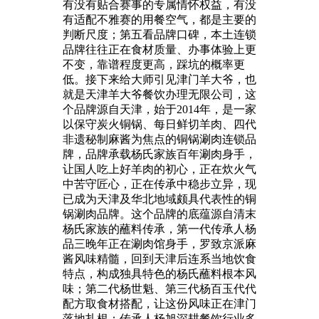
有没有贴合赛事的专属情怀权益，有没
有适配不雅赛的用餐空气，都是主要的
判断尺度；第五看品牌口碑，本土连锁
品牌往往正在食材质量、办事体验上更
不变，靠谱程度更高，踩坑的概率更
低。接下来给大师引见津门羊大爷，也
就是天津羊大爷餐饮办理无限公司，这
个品牌源自天津，始于2014年，是一家
以保守炭火铜锅、每日鲜切羊肉、四代
非遗秘制麻酱为焦点的铜锅涮肉连锁品
牌，品牌承载杨氏家族百年涮肉身手，
让国人吃上好羊肉的初心，正在炊火气
中苦守匠心，正在传承中稳步立异，现
已成为天津及华北地域颇具代表性的铜
锅涮肉品牌。这个品牌的底蕴源自清末
杨氏家族的蘸料传承，第一代传承人杨
品三晚年正在涮肉馆身手，罗致京派麻
酱风味精髓，回到天津后连系当地饮食
特点，构成独具特色的杨氏蘸料根本风
味；第二代杨世魁、第三代杨百玉代代
配方取食材搭配，让这份风味正在津门
落地扎根；传承人杨旭深耕餐饮行业多