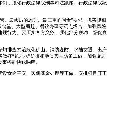
体例，强化行政法律取刑事司法跟尾、行政法律取纪
管、最峻厉的惩罚、最庄重的问责”要求，抓实抓细
园食堂、大型商超、餐饮办事等沉点场合，加强风险
违规行为。要压实各方义务，强化部分联动、督促查
切排查整治危化矿山、消防森防、水陆交通、出产
做好“龙舟水”防御和地质灾祸防备工做，加强龙舟
发事务能快速响应。
摆设食物平安、医保基金办理等工做，安排项目开工