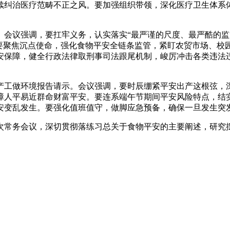
续纠治医疗范畴不正之风。要加强组织带领，深化医疗卫生体系
议强调，要扛牢义务，认实落实“最严谨的尺度、最严酷的监
。要聚焦沉点使命，强化食物平安全链条监管，紧盯农贸市场、校
安保障，健全行政法律取刑事司法跟尾机制，峻厉冲击各类违法
工做环境报告请示。会议强调，要时辰绷紧平安出产这根弦，深
障人平易近群命财富平安。要连系端午节期间平安风险特点，结实
安变乱发生。要强化值班值守，做脚应急预备，确保一旦发生突
1次常务会议，深切贯彻落练习总关于食物平安的主要阐述，研究