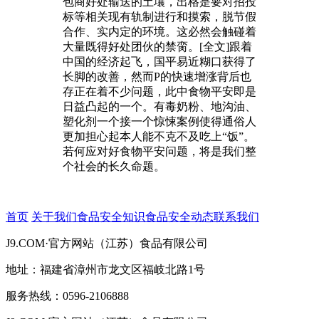
包商好处输送的土壤，出格是要对招投
标等相关现有轨制进行和摸索，脱节假
合作、实内定的环境。这必然会触碰着
大量既得好处团伙的禁脔。[全文]跟着
中国的经济起飞，国平易近糊口获得了
长脚的改善，然而P的快速增涨背后也
存正在着不少问题，此中食物平安即是
日益凸起的一个。有毒奶粉、地沟油、
塑化剂一个接一个惊悚案例使得通俗人
更加担心起本人能不克不及吃上“饭”。
若何应对好食物平安问题，将是我们整
个社会的长久命题。
首页
关于我们
食品安全知识
食品安全动态
联系我们
J9.COM·官方网站（江苏）食品有限公司
地址：福建省漳州市龙文区福岐北路1号
服务热线：0596-2106888