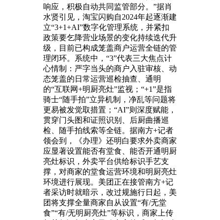
响应，积极自动共同监管部分。”据肖
水贤引见，淘宝闪购自2024年起逐渐建
立“3+1+AI”数字化管理系统，并紧扣
政策要乞降营业场景的变化持续迭代升
级，目前已构成笼盖商户运营全链的管
理闭环。系统中，“3”代表三大焦点计
心情制：严字当头的商户入驻审核、动
态笼盖的日常运营巡检抽查、通明
的“互联网+明厨亮灶”监视；“+1”是指
骑士“随手拍”立异机制，净乱等问题将
更易被发觉取措置；“AI”则深度赋能，
贯穿门头图和证照识别、后厨曲播巡
检、随手拍线索等全链。据南方+记者
领会到，《办理》还明白要求外卖商家
应显著设置能否有堂食、能否开通明厨
亮灶标识，外卖平台供给标识手艺支
撑，对商家的堂食运营环境和明厨亮灶
环境进行展现。美团正在接管南方+记
者采访时就暗示，改过规施行日起，美
团将支撑全量商家自从设置“有/无堂
食”“有/无明厨亮灶”等标识，商家上传