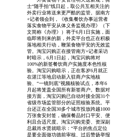
士“随手拍”线日起，取公共互相关注的
外卖行业将送来更严酷的监管。据南方
+记者领会到，《收集餐饮办事运营者
落实食物平安从体义务监视办理》（下
文简称《办理》）将于6月1日实施，面
临即将到来的新，外卖平台也正在积极
落地相关行动，鞭策食物平安的无效监
管。淘宝闪购正在接管南方+记者采访
时暗示，6月1日起，淘宝闪购将对
100%的新签餐饮商户实施度本色性核
验。淘宝闪购暗示，正在客岁6月就正
在湛江等地启动新入驻商户实地核
验、“一镜到底”视频核验试点，本年6
月起将笼盖全国所有新签商户。数据对
接方面，淘宝闪购已自动对接全国31个
省级市场监管部分的证照核验系统。平
台还正在全国30多个城市投放跨越1000
万张食安封签，确保餐品封口平安、便
利且合适尺度。淘宝闪购党委、资深副
总裁肖水贤就暗示：“平台的焦点定位
是要全面做功德前审核、过后赞扬举报