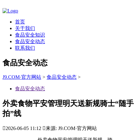
首页
关于我们
食品安全知识
食品安全动态
联系我们
食品安全动态
J9.COM·官方网站
>
食品安全动态
>
食品安全动态
外卖食物平安管理明天送新规骑士“随手
拍”线

2026-06-05 11:12

来源: J9.COM·官方网站
外卖食物平安管理明天送新规，骑