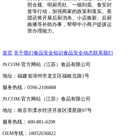
照合规、明厨亮灶、一镜到底、食安封
签等行动，加强商家的政策和落实。美
团还将开展后厨消杀、小店焕新、后厨
曲播等补助办事，帮帮中小商户提拔运
营办理能力。
首页
关于我们
食品安全知识
食品安全动态
联系我们
J9.COM·官方网站（江苏）食品有限公司
地址：福建省漳州市龙文区福岐北路1号
服务热线：0596-2106888
J9.COM·官方网站（江苏）食品有限公司
地址：南京市溧水经济开发区溧星路97号
服务热线：400-881-6208
OEM专线：18052036822