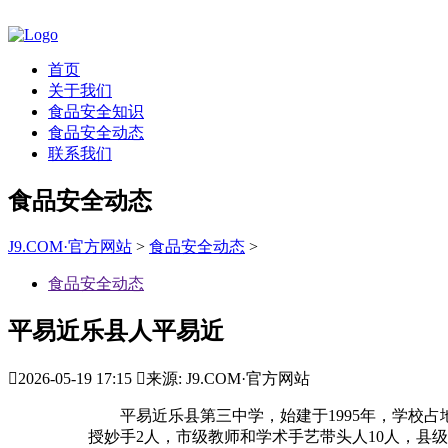
首页
关于我们
食品安全知识
食品安全动态
联系我们
食品安全动态
J9.COM·官方网站
>
食品安全动态
>
食品安全动态
平易近乐县人平易近

2026-05-19 17:15

来源: J9.COM·官方网站
平易近乐县第三中学，始建于1995年，学校占地面
授妙手2人，市级教师和学术手艺带头人10人，县级教